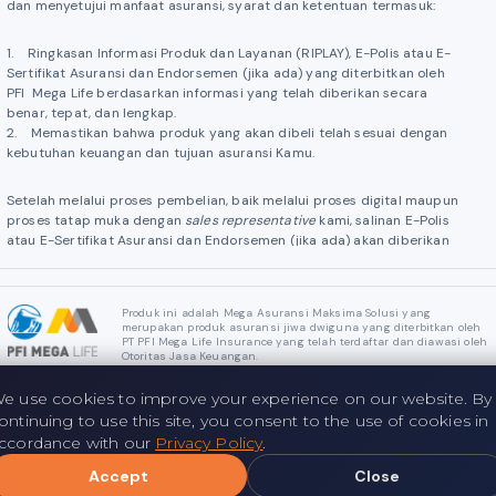
dan menyetujui manfaat asuransi, syarat dan ketentuan termasuk:
1. Ringkasan Informasi Produk dan Layanan (RIPLAY), E-Polis atau E-
Sertifikat Asuransi dan Endorsemen (jika ada) yang diterbitkan oleh
PFI Mega Life berdasarkan informasi yang telah diberikan secara
benar, tepat, dan lengkap.
2. Memastikan bahwa produk yang akan dibeli telah sesuai dengan
kebutuhan keuangan dan tujuan asuransi Kamu.
Setelah melalui proses pembelian, baik melalui proses digital maupun
proses tatap muka dengan
sales representative
kami, salinan E-Polis
atau E-Sertifikat Asuransi dan Endorsemen (jika ada) akan diberikan
dalam bentuk elektronik.
Kamu dapat memperbarui informasi Kamu secara berkala (pengkinian
Produk ini adalah Mega Asuransi Maksima Solusi yang
data), dengan cara menghubungi
customer service
kami di nomor 021
merupakan produk asuransi jiwa dwiguna yang diterbitkan oleh
PT PFI Mega Life Insurance yang telah terdaftar dan diawasi oleh
29545555
Otoritas Jasa Keuangan.
Penawaran Produk ini dapat diubah atau diakhiri oleh PFI Mega Life
e use cookies to improve your experience on our website. By
kapan saja dengan atau tanpa pemberitahuan sebelumnya kepada
lexible Premium
ontinuing to use this site, you consent to the use of cookies in
Kamu. Untuk menghindari keraguan, hal tersebut tidak akan
ccordance with our
Privacy Policy
.
berpengaruh terhadap pertanggungan asuransi yang sudah Kamu
miliki sebelumnya, dan pertanggungan asuransi tersebut akan tetap
Accept
Close
Hubungi Kami
Buat Janji
berlaku sesuai dengan ketentuan dalam dokumen E-Polis atau E-