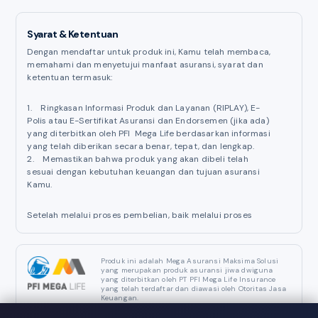
Syarat & Ketentuan
Dengan mendaftar untuk produk ini, Kamu telah membaca,
memahami dan menyetujui manfaat asuransi, syarat dan
ketentuan termasuk:
1. Ringkasan Informasi Produk dan Layanan (RIPLAY), E-
Polis atau E-Sertifikat Asuransi dan Endorsemen (jika ada)
yang diterbitkan oleh PFI Mega Life berdasarkan informasi
yang telah diberikan secara benar, tepat, dan lengkap.
2. Memastikan bahwa produk yang akan dibeli telah
sesuai dengan kebutuhan keuangan dan tujuan asuransi
Kamu.
Setelah melalui proses pembelian, baik melalui proses
digital maupun proses tatap muka dengan
sales
representative
kami, salinan E-Polis atau E-Sertifikat
Asuransi dan Endorsemen (jika ada) akan diberikan dalam
Produk ini adalah Mega Asuransi Maksima Solusi
bentuk elektronik.
yang merupakan produk asuransi jiwa dwiguna
yang diterbitkan oleh PT PFI Mega Life Insurance
yang telah terdaftar dan diawasi oleh Otoritas Jasa
Kamu dapat memperbarui informasi Kamu secara berkala
Keuangan.
(pengkinian data), dengan cara menghubungi
customer