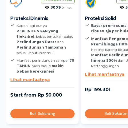
Direkomendasikan
Direk
3009
5
Dilihat
Proteksi Dinamis
Proteksi Solid
Kapan lagi punya
Bayar premi cuma
PERLINDUNGAN yang
ribuan aja per bul
fleksibel
, bebas tentukan paket
Manfaat Pengemb
Perlindungan Dasar
dan
Premi hingga 110%
Perlindungan Tambahan
healing bareng kelua
sesuai kebutuhanmu!
Manfaat Perlindu
Manfaat perlindungan sampai
70
hingga 200%
dari 
TAHUN
bikin hidup
makin
Pertanggungan
bebas berekspresi
Lihat manfaatnya
Lihat manfaatnya
Rp 199.301
Start from Rp 50.000
Beli Sekarang
Beli Sekaran